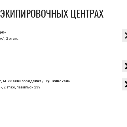
В ЭКИПИРОВОЧНЫХ ЦЕНТРАХ
рк»
с”, 2 этаж.
г, м. «Звенигородская / Пушкинская»
», 2 этаж, павильон 239