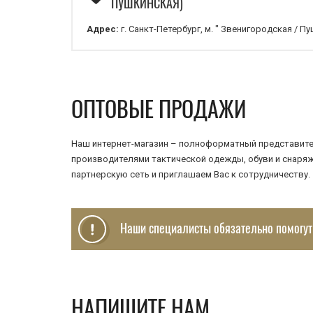
ПУШКИНСКАЯ)
Адрес:
г. Санкт-Петербург, м. " Звенигородская / Пу
дом 86, ТРК «Планета Нептун», 2 этаж, павильон 239
Телефон:
8 965 816-77-14
Режим работы:
с 10:00 до 21:00 без обеда и выход
ОПТОВЫЕ ПРОДАЖИ
Наш интернет-магазин – полноформатный представител
производителями тактической одежды, обуви и снаряжения 
партнерскую сеть и приглашаем Вас к сотрудничеству.
Наши специалисты обязательно помогут
НАПИШИТЕ НАМ