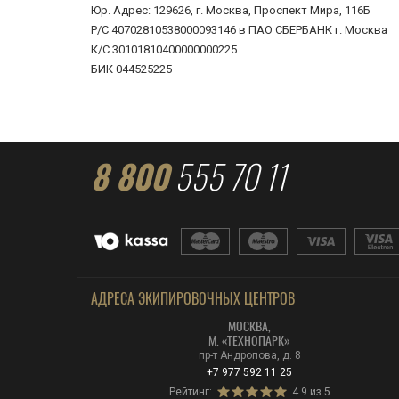
Юр. Адрес: 129626, г. Москва, Проспект Мира, 116Б
Р/С 40702810538000093146 в ПАО СБЕРБАНК г. Москва
К/С 30101810400000000225
БИК 044525225
8 800
555 70 11
АДРЕСА ЭКИПИРОВОЧНЫХ ЦЕНТРОВ
МОСКВА,
М. «ТЕХНОПАРК»
пр-т Андропова, д. 8
+7 977 592 11 25
Рейтинг:
4.9 из 5