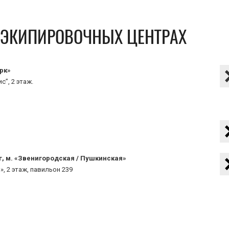
В ЭКИПИРОВОЧНЫХ ЦЕНТРАХ
рк»
с”, 2 этаж.
г, м. «Звенигородская / Пушкинская»
», 2 этаж, павильон 239