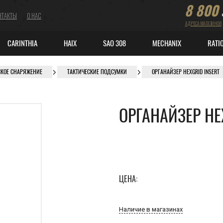
8 800
НТАКТЫ
О НАС
АДРЕСА МАГАЗИНОВ
CARINTHIA
HAIX
SAO 308
MECHANIX
RATI
СКОЕ СНАРЯЖЕНИЕ
ТАКТИЧЕСКИЕ ПОДСУМКИ
ОРГАНАЙЗЕР HEXGRID INSERT
ОРГАНАЙЗЕР HE
ЦЕНА:
Наличие в магазинах