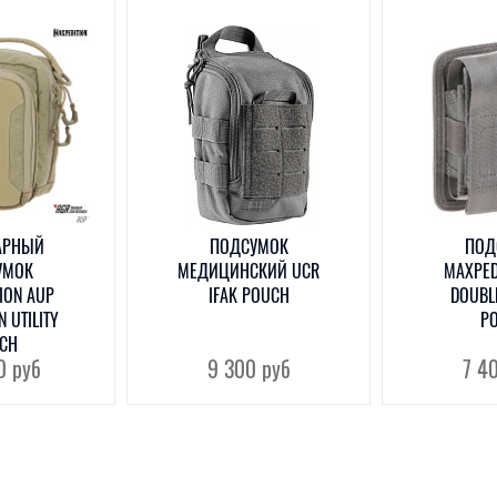
АРНЫЙ
ПОДСУМОК
ПОД
УМОК
МЕДИЦИНСКИЙ UCR
MAXPED
ION AUP
IFAK POUCH
DOUBL
 UTILITY
P
CH
00
руб
9 300
руб
7 4