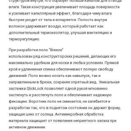
структурой внутри, что образует больше каналов для отвода
влаги. Такая конструкция увеличивает площадь поверхности
и усиливает капиллярный эффект, благодаря чему влага
быстрее уходит от тела и испаряется. Полость внутри
волокон удерживает воздух, который работает как
дополнительный термоизолятор, улучшая вентиляцию и
терморегуляцию.
При разработке поло "Breeze"
использован ряд конструкторских решений, делающих его
максимально удобным для носки в любых условиях. Прямой
крой и удлиненная спинка обеспечивают полную свободу
движений. Поло можно носить как навыпуск, так и
заправленным в брюки, сохраняя опрятный вид. Уникальная
застежка QlickLock позволяет одной рукой мгновенно
застегнуть и расстегнуть поло и обеспечивает надежную
фиксацию. Воротник поло не сминается, не загибается и
разработан так, что в поднятом состоянии он держит форму,
защищая шею от солнца. Антимикробная обработка
материала защищает от появления неприятного запаха при
активном движении.