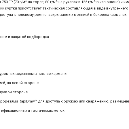
2
2
2
750 FP (70 г/м
на торсе, 80 г/м
на рукавах и 125 г/м
в капюшоне) и им
ии куртки присутствует тактическая составляющая в виде внутреннего
 доступа к поясному ремню, закрываемых молнией в боковых карманах.
аном и защитой подбородка
нуром, выведенным в нижние карманы
ей, на левой стороне
 правой стороне
прорезями RapiDraw™ для доступа к оружию или снаряжению, размещён
нтификационных и тактических меток