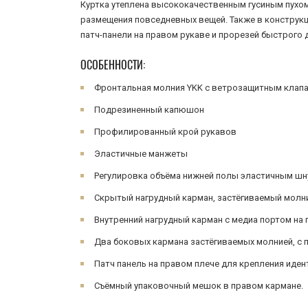
Куртка утеплена высококачественным гусиным пухом 
размещения повседневных вещей. Также в конструкц
патч-панели на правом рукаве и прорезей быстрого
ОСОБЕННОСТИ:
Фронтальная молния YKK с ветрозащитным клап
Подрезиненный капюшон
Профилированный крой рукавов
Эластичные манжеты
Регулировка объёма нижней полы эластичным ш
Скрытый нагрудный карман, застёгиваемый молни
Внутренний нагрудный карман с медиа портом на
Два боковых кармана застёгиваемых молнией, с 
Патч панель на правом плече для крепления иде
Съёмный упаковочный мешок в правом кармане.