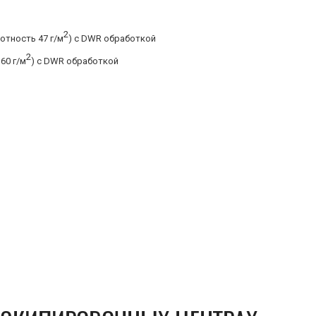
2
отность 47 г/м
) с DWR обработкой
2
60 г/м
) с DWR обработкой