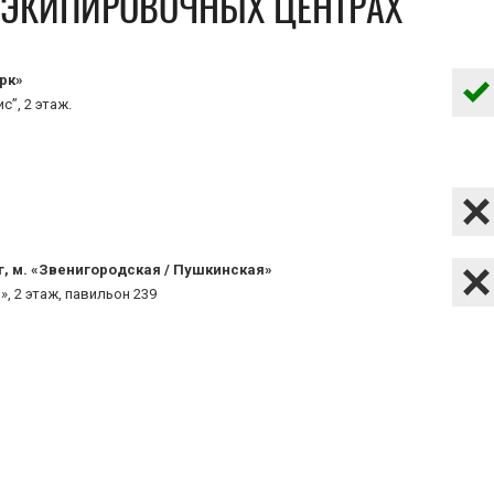
В ЭКИПИРОВОЧНЫХ ЦЕНТРАХ
рк»
с”, 2 этаж.
г, м. «Звенигородская / Пушкинская»
», 2 этаж, павильон 239