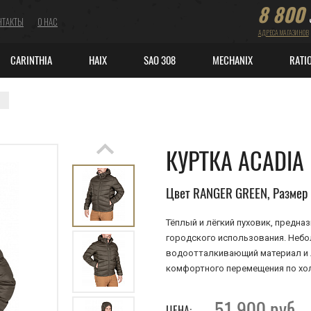
8 800
НТАКТЫ
О НАС
АДРЕСА МАГАЗИНОВ
CARINTHIA
HAIX
SAO 308
MECHANIX
RATI
КУРТКА ACADIA
Цвет RANGER GREEN, Размер 
Тёплый и лёгкий пуховик, предн
городского использования. Небо
водоотталкивающий материал и л
комфортного перемещения по хо
51 900
руб
ЦЕНА: