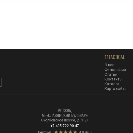
11TACTICAL
О нас
Философия
Статьи
Контакты
Каталог
Карта сайта
МОСКВА,
М. «CЛАВЯНСКИЙ БУЛЬВАР»
Сколковское шоссе, д. 31/1
+7 495 722 90 47
Рейтинг:
4.9 из 5