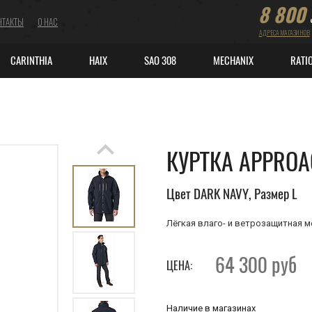
8 800
НТАКТЫ
О НАС
АДРЕСА МАГАЗИНОВ
CARINTHIA
HAIX
SAO 308
MECHANIX
RATI
КУРТКА APPRO
Цвет DARK NAVY, Размер L
Лёгкая влаго- и ветрозащитная 
64 300
руб
ЦЕНА:
Наличие в магазинах