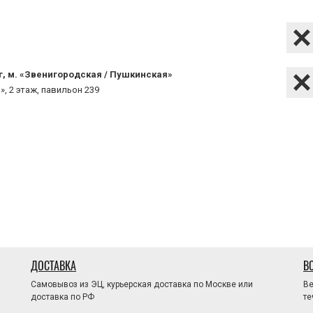
г, м. «Звенигородская / Пушкинская»
», 2 этаж, павильон 239
ДОСТАВКА
В
Самовывоз из ЭЦ, курьерская доставка по Москве или
Ве
доставка по РФ
те