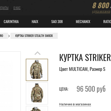
8 800
НТАКТЫ
О НАС
АДРЕСА МАГАЗИНОВ
CARINTHIA
HAIX
SAO 308
MECHANIX
RATI
PRO
КУРТКА STRIKER STEALTH SMOCK
КУРТКА STRIKE
Цвет MULTICAM, Размер S
96 500
руб
ЦЕНА:
Наличие в магазинах