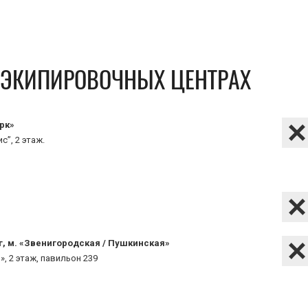
В ЭКИПИРОВОЧНЫХ ЦЕНТРАХ
рк»
с”, 2 этаж.
г, м. «Звенигородская / Пушкинская»
», 2 этаж, павильон 239