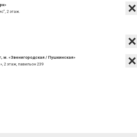
рк»
с”, 2 этаж.
г, м. «Звенигородская / Пушкинская»
», 2 этаж, павильон 239