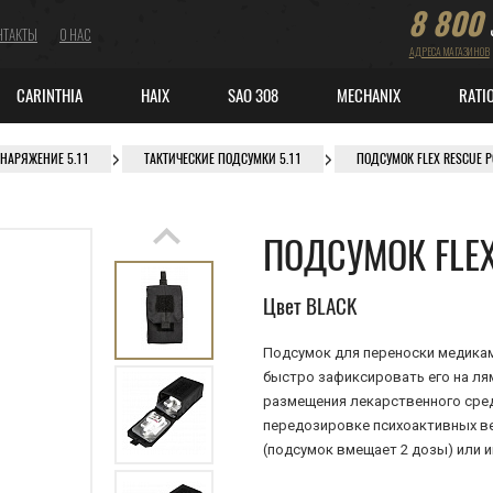
8 800
НТАКТЫ
О НАС
АДРЕСА МАГАЗИНОВ
CARINTHIA
HAIX
SAO 308
MECHANIX
RATI
СНАРЯЖЕНИЕ 5.11
ТАКТИЧЕСКИЕ ПОДСУМКИ 5.11
ПОДСУМОК FLEX RESCUE 
ПОДСУМОК FLEX
Цвет BLACK
Подсумок для переноски медикаме
быстро зафиксировать его на ля
размещения лекарственного сред
передозировке психоактивных в
(подсумок вмещает 2 дозы) или 