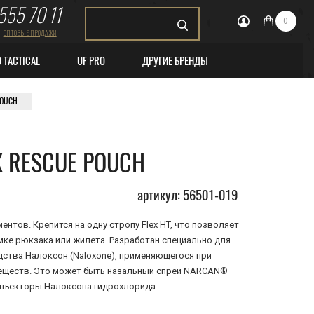
555 70 11
0
ОПТОВЫЕ ПРОДАЖИ
O TACTICAL
UF PRO
ДРУГИЕ БРЕНДЫ
POUCH
 RESCUE POUCH
артикул: 56501-019
нтов. Крепится на одну стропу Flex HT, что позволяет
мке рюкзака или жилета. Разработан специально для
ства Налоксон (Naloxone), применяющегося при
еществ. Это может быть назальный спрей NARCAN®
инъекторы Налоксона гидрохлорида.