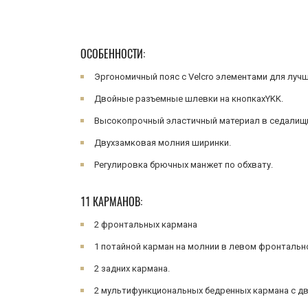
ОСОБЕННОСТИ:
Эргономичный пояс с Velcro элементами для луч
Двойные разъемные шлевки на кнопкахYKK.
Высокопрочный эластичный материал в седалищной
Двухзамковая молния ширинки.
Регулировка брючных манжет по обхвату.
11 КАРМАНОВ:
2 фронтальных кармана
1 потайной карман на молнии в левом фронтальн
2 задних кармана.
2 мультифункциональных бедренных кармана с д