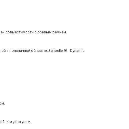
шей совместимости с боевым ремнем.
 и поясничной областях Schoeller® - Dynamic.
ом.
войным доступом.