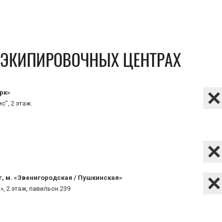
В ЭКИПИРОВОЧНЫХ ЦЕНТРАХ
рк»
с”, 2 этаж.
г, м. «Звенигородская / Пушкинская»
», 2 этаж, павильон 239