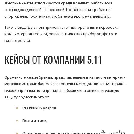
Жесткие кейсы используются среди военных, работников
спецподразделений, спасателей. Но также они требуются
спортсменам, охотникам, любителям экстремальных игр.
Такого вида футляры применяются для хранения и перевозки
компьютерной техники, раций, оптических приборов, фото- и
видеотехники.
КЕЙСЫ ОТ КОМПАНИИ 5.11
Оружейные кейсы бренда, представленные в каталоге интернет-
магазина «Страйк Форс» изготовлены методом литья. Материал –
высокопрочный полипропилен, обеспечивающий наивысшую
защиту содержимого от:
Различных ударов;
Влаги и пыли;
0
0
От перепадов температур (диапазон от -57
С до +71
С);