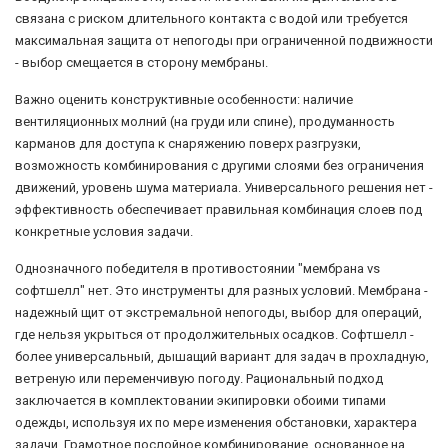
связана с риском длительного контакта с водой или требуется
максимальная защита от непогоды при ограниченной подвижности
- выбор смещается в сторону мембраны.
Важно оценить конструктивные особенности: наличие
вентиляционных молний (на груди или спине), продуманность
карманов для доступа к снаряжению поверх разгрузки,
возможность комбинирования с другими слоями без ограничения
движений, уровень шума материала. Универсального решения нет -
эффективность обеспечивает правильная комбинация слоев под
конкретные условия задачи.
Однозначного победителя в противостоянии "мембрана vs
софтшелл" нет. Это инструменты для разных условий. Мембрана -
надежный щит от экстремальной непогоды, выбор для операций,
где нельзя укрыться от продолжительных осадков. Софтшелл -
более универсальный, дышащий вариант для задач в прохладную,
ветреную или переменчивую погоду. Рациональный подход
заключается в комплектовании экипировки обоими типами
одежды, используя их по мере изменения обстановки, характера
задачи. Грамотное послойное комбинирование, основанное на