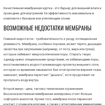
Качественная мембранная куртка - это барьер для внешней влаги и
проводник для внутренней. Ее эффективность максимальна в
комплекте с базовым или утепляющим слоем.
ВОЗМОЖНЫЕ НЕДОСТАТКИ МЕМБРАНЫ
Главный недостаток - требовательность к уходу, потенциальная
уязвимость. Мембрана, особенно поровая, может терять дышащие
свойства при загрязнении (например, от пота, жира или грязи),
которые забивают микроскопические поры. Стирать такую
одежду нужно специальными средствами, не забивающими поры,
восстанавливать водоотталкивающую пропитку внешнего слоя,
которая со временем смывается. Без этой пропитки верхняя ткань
намокает, мембрана перестает "дышать", хотя продолжает не
пропускать воду внутрь.
Второй минус - цена, тактико-технические ограничения.
Высококачественная мембранная экипировка стоит больше
софтшелл-аналогов. Кроме того, мембрана плохо переносит
контакт с огнем или искрами, а также с агрессивными химическими