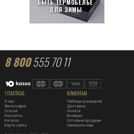
БЫТЬ ТЕРМОБЕЛЬЁ
ДЛЯ ЗИМЫ
8 800
555 70 11
11TACTICAL
КЛИЕНТАМ
О нас
Таблицы размеров
Философия
Доставка
Статьи
Оплата
Контакты
Возврат
Каталог
Оптовые продажи
Карта сайта
Напишите нам