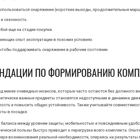
 использоваться снаряжение (короткие выходы, продолжительные марш-
и сезонность.
ой еще на стадии покупки.
еющих опыт эксплуатации в похожих условиях.
 чтобы поддерживать снаряжение в рабочем состоянии.
НДАЦИИ ПО ФОРМИРОВАНИЮ КОМП
д менее очевидных нюансов, которые часто остаются без должного вн
критически важные предметы становятся недоступными в динамике движ
талость и повысить общую устойчивость. Также учитывайте совместимо
ты в посадке.
го баланса между уровнем защиты, мобильностью и повседневным удоб
ктической пользы быстро приводит к перегрузке всего комплекта. Опы
мере возникновения реальной необходимости, опираясь на результаты 