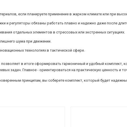
ериалов, если планируете применение в жарком климате или при высок
ки и регуляторы обязаны работать плавно и надежно даже после длите
евания отдельных элементов в стрессовых или экстренных ситуациях.
 лишнего шума при движении.
новационных технологиях в тактической сфере.
позволяет в итоге сформировать гармоничный и удобный комплект, к
левых задач. Главное - ориентироваться на практическую ценность и т
проверенным принципам, вы соберете комплект, который будет надежн