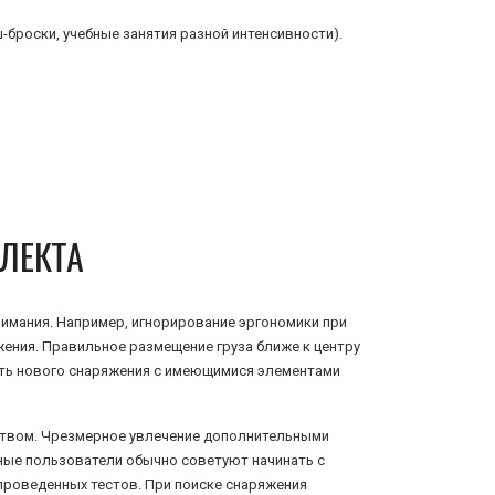
броски, учебные занятия разной интенсивности).
ЛЕКТА
имания. Например, игнорирование эргономики при
ения. Правильное размещение груза ближе к центру
сть нового снаряжения с имеющимися элементами
ством. Чрезмерное увлечение дополнительными
тные пользователи обычно советуют начинать с
проведенных тестов. При поиске снаряжения