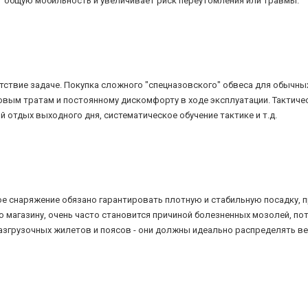
 общую мобильность и увеличивает риск переутомления или травмы.
ствие задаче. Покупка сложного "спецназовского" обвеса для обычных
вым тратам и постоянному дискомфорту в ходе эксплуатации. Тактиче
й отдых выходного дня, систематическое обучение тактике и т.д.
ое снаряжение обязано гарантировать плотную и стабильную посадку, 
о магазину, очень часто становится причиной болезненных мозолей, по
азгрузочных жилетов и поясов - они должны идеально распределять вес