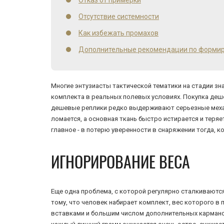
Отказ от примерки
Отсутствие системности
Как избежать промахов
Дополнительные рекомендации по форми
Многие энтузиасты тактической тематики на стадии 
комплекта в реальных полевых условиях. Покупка деш
дешевые реплики редко выдерживают серьезные механ
ломается, а основная ткань быстро истирается и теря
главное - в потерю уверенности в снаряжении тогда, к
ИГНОРИРОВАНИЕ ВЕСА
Еще одна проблема, с которой регулярно сталкиваются
тому, что человек набирает комплект, вес которого 
вставками и большим числом дополнительных кармано