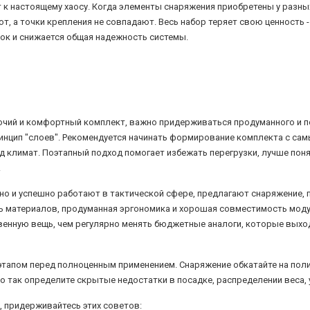
 к настоящему хаосу. Когда элементы снаряжения приобретены у разны
ют, а точки крепления не совпадают. Весь набор теряет свою ценность
ок и снижается общая надежность системы.
абочий и комфортный комплект, важно придерживаться продуманного и 
нцип "слоев". Рекомендуется начинать формирование комплекта с самы
д климат. Поэтапный подход помогает избежать перегрузки, лучше пон
.
вно и успешно работают в тактической сфере, предлагают снаряжение
 материалов, продуманная эргономика и хорошая совместимость мод
твенную вещь, чем регулярно менять бюджетные аналоги, которые выхо
апом перед полноценным применением. Снаряжение обкатайте на полиг
о так определите скрытые недостатки в посадке, распределении веса, 
, придерживайтесь этих советов: