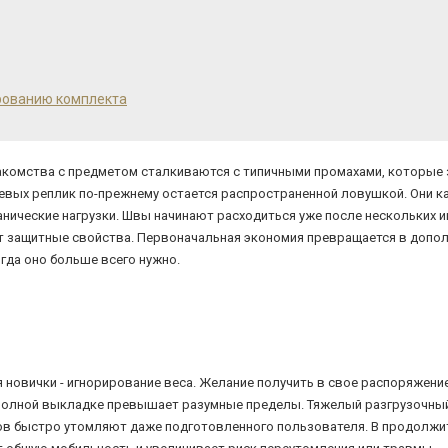
рованию комплекта
знакомства с предметом сталкиваются с типичными промахами, которы
евых реплик по-прежнему остается распространенной ловушкой. Они к
ические нагрузки. Швы начинают расходиться уже после нескольких и
ет защитные свойства. Первоначальная экономия превращается в допол
огда оно больше всего нужно.
 новички - игнорирование веса. Желание получить в свое распоряжени
в полной выкладке превышает разумные пределы. Тяжелый разгрузочны
в быстро утомляют даже подготовленного пользователя. В продолжи